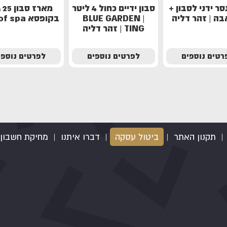
ר ידני לסבון +
סבון ידיים כחול 4 ליטר
מאר
ה | זהר דליה
BLUE GARDEN |
בקופסא sea of spa
TING | זהר דליה
רטים נוספים
לפרטים נוספים
לפרטים נוספי
|
תקנון האתר
|
ביטול עסקה
|
דברו איתנו
|
מחיקת חשבון