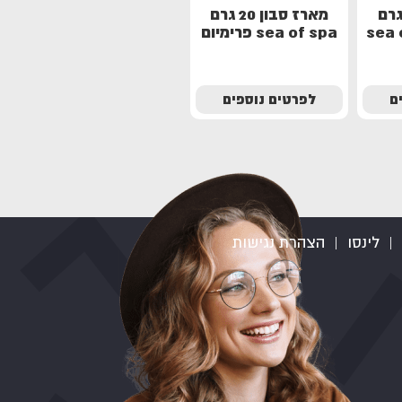
ז סבון 25 גרם
מארז סבון 20 גרם
sea of spa פרימיום
ם
לפרטים נוספים
|
לינסו
|
הצהרת נגישות