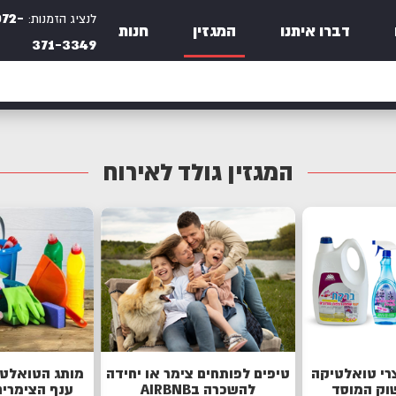
072-
לנציג הזמנות:
דברו איתנו
המגזין
חנות
371-3349
המגזין גולד לאירוח
צרי טואלטיקה
טיפים לפותחים צימר או יחידה
מותג הטואלט
שוק המוסד
להשכרה בAIRBNB
ענף הצימרים