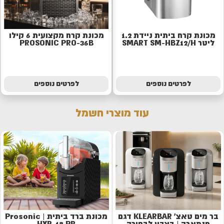
מכונת קרח ביתית ניידת 1.2
מכונת קרח מקצועית 6 קילו
ליטר SMART SM-HBZ12/H
PROSONIC PRO-36B
לפרטים נוספים
לפרטים נוספים
עוד מוצרי חשמל
בר מים טאצ' KLEARBAR דגם
מכונת ברד ביתית | Prosonic
פנמארה | בצבע לבחירה
HXR-18 PR