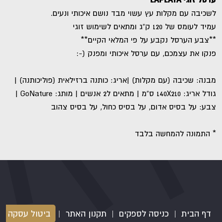
לשכיבה עם מקלות עץ עשוי מבד נושם איכותי ונעים.
עמיד לעומס של 120 ק”ג ומתאים לשימוש זוגי
**צבע הערסל נקבע על פי המלאי הקיים**
פנקו את עצמכם, עם ערסל איכותי ומפנק (-:
מבנה: שכיבה (עם מקלות) |אריג: כותנה ברזילאית (פוליכותנה) |
גודל אריג: 140X210 ס”מ | מתאים ל2 אנשים | מותג: GoNature |
צבע: על בסיס אדום, על בסיס כחול, על בסיס צהוב
* התמונה להמחשה בלבד
דף הבית
|
כניסה לספקים
|
תקנון האתר
|
ביטול עסקה
|