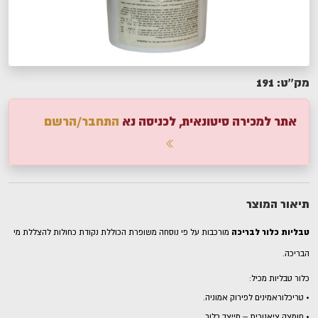
191
מק''ט:
אתר למכירה סיטונאית, לכניסה נא
התחבר/הרשם
תיאור המוצר
טבליות כלור לבריכה
מורכבות על פי נוסחה משופרת הכוללת נקודת כחולות להצללת מי
הבריכה.
כלור טבליות מכיל:
• טריכלוראמינים לפירוק אמוניה.
• חומצה ציאנורית – מייצב כלור.