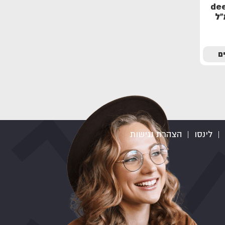
שמפו deep
ם
|
לינסו
|
הצהרת נגישות