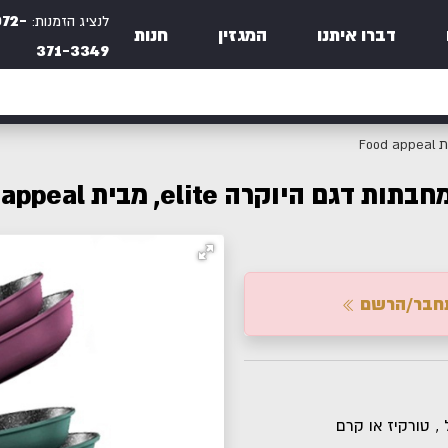
072-
לנציג הזמנות:
דברו איתנו
המגזין
חנות
371-3349
חבר/הרשם