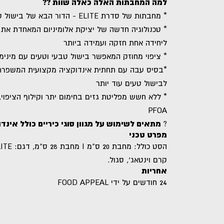
למה המחבתות האלה כאלה שוות ??
* מחבתות של סדרת ELITE - הדור הבא של בישול טבעי באבן שיש
* טכנולוגיה חדשה של יציקת אלומיניום המאחדת את ג
ליחידה אחת חזקה ועמידה ביותר
* ציפוי מחוזק המאפשר בישול טבעי וטעים עם מינימ
*בסיס עבה עם תחתית אינדוקציה מקצועית המשפרת 
לבישול טעים עוד יותר
* ללא חשש מפליטת גזים בחימום יתר וקילוף הציפוי,
PFOA
?
מתאים לשימוש על מגוון סוגי כיריים כולל אינדו
מפרט טכני
קרם וינטאג', סגול.
אחריות
24 חודשים על ידי FOOD APPEAL