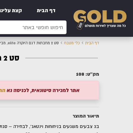
דף הבית
קצת עלינו
דף הבית
כלי מטבח
סט 2 מחבתות דגם היוקרה elite, מבית Food appeal
סט 2 מחבתות דגם היוקרה elite, מבית Food appeal
108
מק''ט:
אתר למכירה סיטונאית, לכניסה נא
הת
תיאור המוצר
ב3 צבעים משגעים בניחוחות וינטאג', לבחירה – סגול , טורקיז או קרם