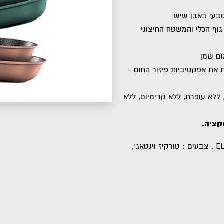
וף הכלי והמשטח החיצוני
ום שמן
את אפקטיביות פיזור החום -
 ללא עופרת, ללא קדימיום, ללא
קציה.
הסט כולל: מחבת 20 ס"מ I מחבת 28 ס"מ, דגם: ELITE , צבעים : טורקיז וינטאג',